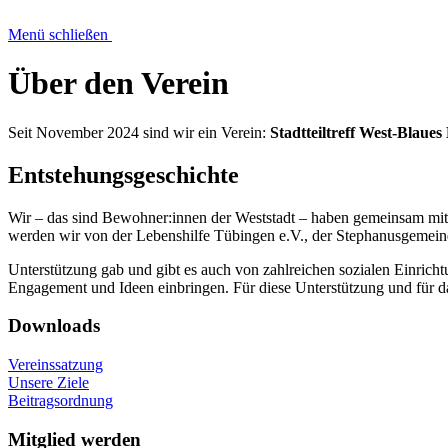
Menü schließen
Über den Verein
Seit November 2024 sind wir ein Verein:
Stadtteiltreff West-Blaues
Entstehungsgeschichte
Wir – das sind Bewoh­ner:innen der West­stadt – haben gemeinsam mit d
werden wir von der Lebens­hilfe Tübingen e.V., der Stephanus­ge­mein
Unterstützung gab und gibt es auch von zahl­reichen sozialen Ein­richt
Engage­ment und Ideen ein­bringen. Für diese Unter­stützung und für 
Downloads
Vereinssatzung
Unsere Ziele
Beitragsordnung
Mitglied werden