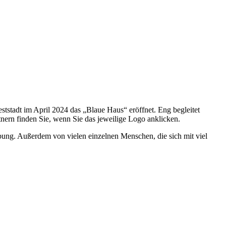
t­stadt im April 2024 das „Blaue Haus“ eröffnet. Eng be­gleitet
nern finden Sie, wenn Sie das je­weilige Logo anklicken.
ebung. Außer­dem von vielen einzelnen Men­schen, die sich mit viel