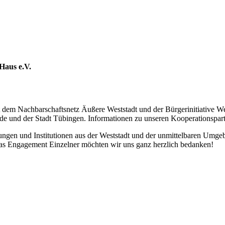
 Haus e.V.
em Nachbar­schafts­netz Äußere West­stadt und der Bürger­initiative Wes
de und der Stadt Tübingen. Informa­tionen zu unseren Kooperations­part
ungen und Insti­tutionen aus der West­stadt und der unmittel­baren Um­g
das Engage­ment Einzelner möchten wir uns ganz herz­lich bedanken!